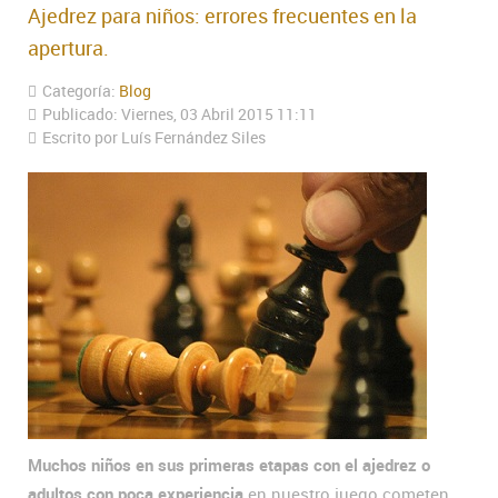
Ajedrez para niños: errores frecuentes en la
apertura.
Categoría:
Blog
Publicado: Viernes, 03 Abril 2015 11:11
Escrito por Luís Fernández Siles
Muchos niños en sus primeras etapas con el ajedrez o
adultos con poca experiencia
en nuestro juego cometen