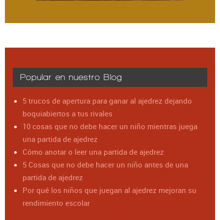
Popular en nuestro Blog
5 trucos de apertura para ganar al ajedrez dejando
boquiabiertos a tus rivales
10 cosas que no debe hacer un niño mientras juega
una partida de ajedrez
Cómo anotar o leer una partida de ajedrez
5 Cosas que no debe hacer un niño antes de una
partida de ajedrez
Por qué los niños que juegan al ajedrez mejoran su
rendimiento escolar