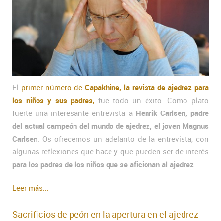
El
primer número de
Capakhine, la revista de ajedrez para
los niños y sus padres
,
fue todo un éxito. Como plato
fuerte una interesante entrevista a
Henrik Carlsen, padre
del actual campeón del mundo de ajedrez, el joven Magnus
Carlsen
. Os ofrecemos un adelanto de la entrevista, con
algunas reflexiones que hace y que pueden ser de interés
para los padres de los niños que se aficionan al ajedrez
.
Leer más...
Sacrificios de peón en la apertura en el ajedrez