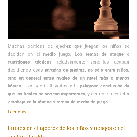
Muchas partidas de
ajedrez que juegan los niños
se
deciden en el
medio juego
. Los
temas de ataque o
cuestiones tácticas
relativamente sencillas acaban
decidiendo esas
partidas de ajedrez, no sólo entre niños,
sino en general entre rivales de un nivel más o menos
básico
. Eso podría llevarlos a la
peligrosa conclusión de
que los finales no son tan importantes
, y centrar su estudio
y
trabajo en la táctica y temas de medio de juego
.
Leer más...
Errores en el ajedrez de los niños y riesgos en el
ajedrez de élite