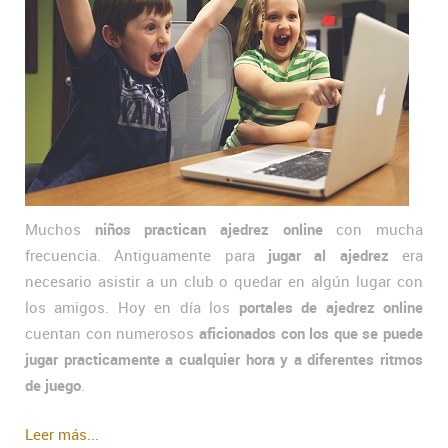
Muchos
niños practican ajedrez online
con mucha
frecuencia. Antiguamente para
jugar al ajedrez
era
necesario asistir a un club o quedar en algún lugar con
los amigos. Hoy en día los
portales de ajedrez online
cuentan con numerosos
aficionados con los que se puede
jugar practicamente a cualquier hora y a diferentes ritmos
de juego
.
Leer más...