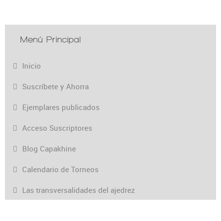
Menú Principal
Inicio
Suscríbete y Ahorra
Ejemplares publicados
Acceso Suscriptores
Blog Capakhine
Calendario de Torneos
Las transversalidades del ajedrez