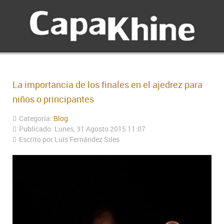
La importancia de los finales en el ajedrez para
niños o principantes
Categoría:
Blog
Publicado: Lunes, 31 Agosto 2015 11:07
Escrito por Luís Fernández Siles