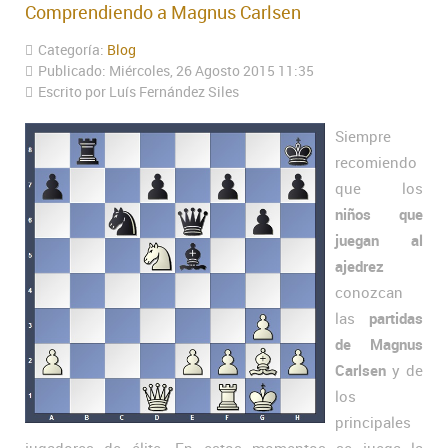
Comprendiendo a Magnus Carlsen
Categoría:
Blog
Publicado: Miércoles, 26 Agosto 2015 11:35
Escrito por Luís Fernández Siles
Siempre
recomiendo
que los
niños que
juegan al
ajedrez
conozcan
las
partidas
de Magnus
Carlsen
y de
los
principales