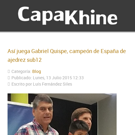
Así juega Gabriel Quispe, campeón de España de
ajedrez sub12
Categoría:
Blog
Publicado: Lunes, 13 Julio 2015 12:33
Escrito por Luís Fernández Siles