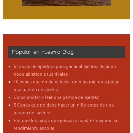
Popular en nuestro Blog
5 trucos de apertura para ganar al ajedrez dejando
boquiabiertos a tus rivales
10 cosas que no debe hacer un niño mientras juega
una partida de ajedrez
Cómo anotar o leer una partida de ajedrez
5 Cosas que no debe hacer un niño antes de una
partida de ajedrez
Por qué los niños que juegan al ajedrez mejoran su
rendimiento escolar