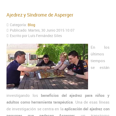
Ajedrez y Síndrome de Asperger
Categoría:
Blog
Publicado: Martes, 30 Junio 2015 10:07
Escrito por Luís Fernández Siles
En los
últimos
tiempos
se están
investigando los
beneficios del ajedrez para niños y
adultos como herramienta terapéutica
. Una de esas líneas
de investigación se centra en la
aplicación del ajedrez con
personas que padecen Asperger
, un transtorno