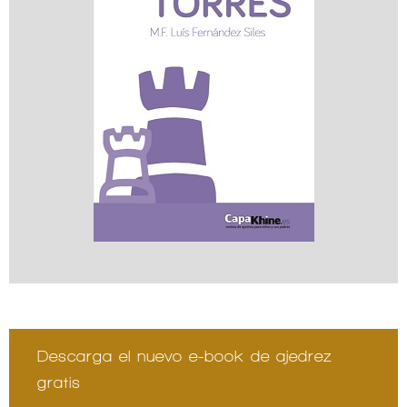
Descarga el nuevo e-book de ajedrez
gratis