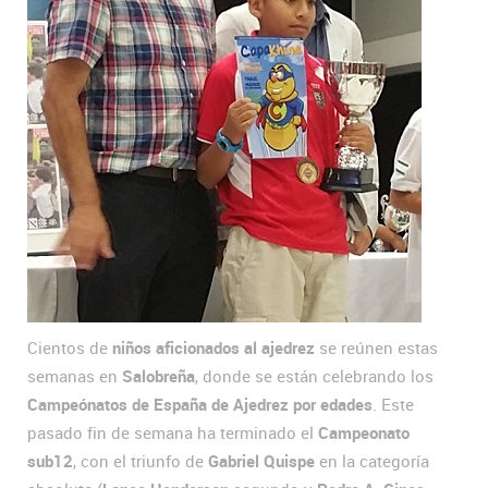
Cientos de
niños aficionados al ajedrez
se reúnen estas
semanas en
Salobreña
, donde se están celebrando los
Campeónatos de España de Ajedrez
por edades
. Este
pasado fin de semana ha terminado el
Campeonato
sub12
, con el triunfo de
Gabriel Quispe
en la categoría