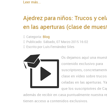
Leer más...
Ajedrez para niños: Trucos y ce
en las aperturas (clase de mues
Categoría:
Blog
Publicado: Sábado, 07 Marzo 2015 16:02
Escrito por Luís Fernández Siles
Os dejamos aquí una muest
contenido exclusivo para
suscriptores, concretament
clase en vídeo sobre trucos
celadas en las aperturas. Y
que los suscriptotres de Ca
además de recibir en casa puntualmente nuestra re
tienen acceso a contenidos exclusivos.