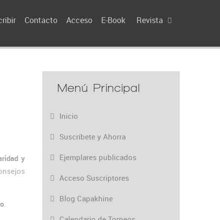
ribir
Contacto
Acceso
E-Book
Revista
Menú Principal
Inicio
Suscríbete y Ahorra
Ejemplares publicados
aridad y
onsejos
Acceso Suscriptores
Blog Capakhine
eo
.
Calendario de Torneos