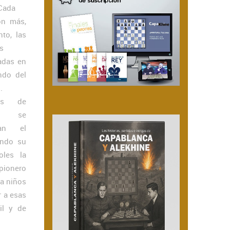
.Cada
on más,
nto, las
as
adas en
ndo del
.
as de
as se
can el
ando su
oles la
 pionero
 a niños
r a esas
il y de