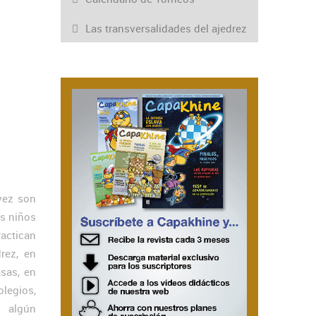
Las transversalidades del ajedrez
vez son
s niños
actican
drez, en
sas, en
legios,
algún