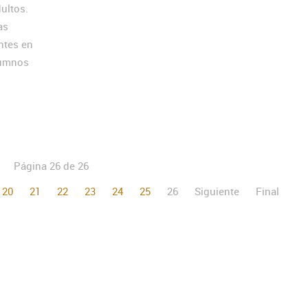
ultos.
as
ntes en
lumnos
Página 26 de 26
20
21
22
23
24
25
26
Siguiente
Final