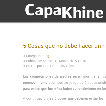
5 Cosas que no debe hacer un ni
Categoría:
Blog
Publicado: Martes, 10 Marzo 2015 15:30
Escrito por Luís Fernández Siles
Las
competiciones de ajedrez para niños
tienen ca
reconocimiento
que nuestro juego está adquiriend
para evitar que
los niños bajen su rendimiento
en lo
A continuación las
5 cosas que deberían evitar los 