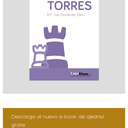
Descarga el nuevo e-book de ajedrez
gratis