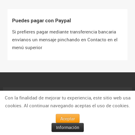
Puedes pagar con Paypal
Si prefieres pagar mediante transferencia bancaria
envíanos un mensaje pinchando en Contacto en el
menú superior
Con la finalidad de mejorar tu experiencia, este sitio web usa
Torneos de Ajedrez para Niños
cookies. Al continuar navegando aceptas el uso de cookies.
Aceptar
Enero 1985
Información
Lun
Mar
Mié
Jue
Vie
Sáb
Dom