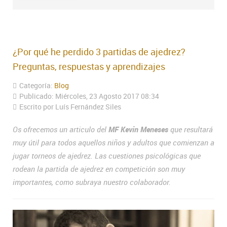
¿Por qué he perdido 3 partidas de ajedrez?
Preguntas, respuestas y aprendizajes
Categoría:
Blog
Publicado: Miércoles, 23 Agosto 2017 08:34
Escrito por Luís Fernández Siles
Os ofrecemos un articulo del
MF Kevin Meneses
que resultará
muy útil para todos aquellos niños y adultos que comienzan a
jugar torneos de ajedrez. Las cuestiones psicológicas que
rodean la partida de ajedrez en competición son muy
importantes, como subraya nuestro colaborador.