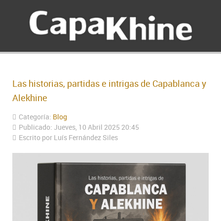
Las historias, partidas e intrigas de Capablanca y
Alekhine
Categoría:
Blog
Publicado: Jueves, 10 Abril 2025 20:45
Escrito por Luís Fernández Siles