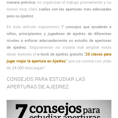
manera práctica
, no organizan el trabajo previamente y no
tienen muy claro
cuáles son las aperturas más adecuadas
para su ajedrez
.
En este artículo exponemos
7 consejos que ayudarán a
niños, principiantes y jugadores de ajedrez de diferentes
niveles a enfocar adecuadamente su estudio de aperturas
de ajedrez.
Seguramente no estaría mal ampliar estas
ideas leyendo el
e-book de ajedrez gratuito
"
20 claves para
jugar mejor la apertura en Ajedrez
" que ya cuenta con ¡más
de 24.000 descargas!
CONSEJOS PARA ESTUDIAR LAS
APERTURAS DE AJEDREZ