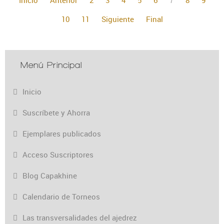
10
11
Siguiente
Final
Menú Principal
Inicio
Suscríbete y Ahorra
Ejemplares publicados
Acceso Suscriptores
Blog Capakhine
Calendario de Torneos
Las transversalidades del ajedrez