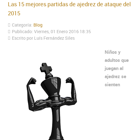
Las 15 mejores partidas de ajedrez de ataque del
2015
Categoría:
Blog
Publicado: Viernes, 01 Enero 2016 18:35
Escrito por Luís Fernández Siles
Niños y
adultos que
juegan al
ajedrez se
sienten