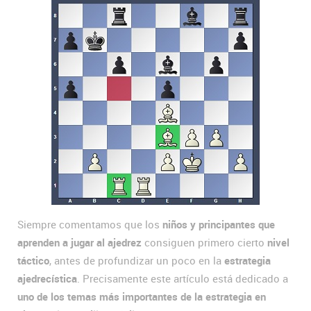
Siempre comentamos que los
niños y principantes que
aprenden a jugar al ajedrez
consiguen primero cierto
nivel
táctico
, antes de profundizar un poco en la
estrategia
ajedrecística
. Precisamente este artículo está dedicado a
uno de los temas más importantes de la estrategia en