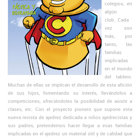
colegios, en
algún
club...Cada
vez son
más, por
tanto, las
familias
implicadas
en el mundo
del tablero.
Muchas de ellas se implican el desarrollo de esta afición
de sus hijos, fomentando su interés, llevándolos a
competiciones, ofreciéndoles la posibilidad de asistir a
clases, etc. Con el proyecto pionero que supone esta
nueva revista de ajedrez dedicada a niños ajedrecistas y
sus padres, pretendemos hacer llegar a esas familias
implicadas en el ajedrez un material útil y de calidad que