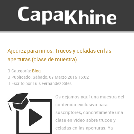
Ajedrez para niños: Trucos y celadas en las
aperturas (clase de muestra)
Categoría:
Blog
Publicado: Sábado, 07 Marzo 2015 16:02
Escrito por Luís Fernández Siles
Os dejamos aquí una muestra del
contenido exclusivo para
suscriptores, concretamente una
clase en vídeo sobre trucos y
celadas en las aperturas. Ya