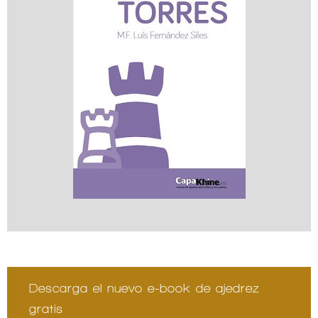
Descarga el nuevo e-book de ajedrez
gratis