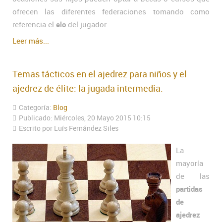
ofrecen las diferentes federaciones tomando como
referencia el
elo
del jugador.
Leer más...
Temas tácticos en el ajedrez para niños y el
ajedrez de élite: la jugada intermedia.
Categoría:
Blog
Publicado: Miércoles, 20 Mayo 2015 10:15
Escrito por Luís Fernández Siles
La
mayoría
de las
partidas
de
ajedrez