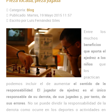
Pieza tocada, pieza jugada
Categoría:
Blog
Publicado: Martes, 19 Mayo 2015 11:57
Escrito por Luís Fernández Siles
Entre los
muchos
beneficios
que aporta el
ajedrez a los
niños
que
los
practican
podemos incluir el de aumentar
el sentido de la
responsabilidad
.
El jugador de ajedrez es el único
responsable de su derrota, de sus jugadas y, por tanto, de
sus errores
. No se puede dividir la responsabilidad de la
derrota como ocurre en los deportes o actividades en