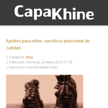
Ajedrez para niños: sacrificio posicional de
calidad
Categoría:
Blog
Publicado: Domingo, 24 Mayo 2015 17:38
Escrito por Luís Fernández Siles