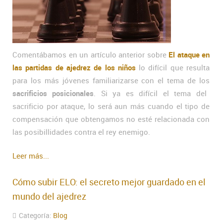
Comentábamos en un artículo anterior sobre
El ataque en
las partidas de ajedrez de los niños
lo difícil que resulta
para los más jóvenes familiarizarse con el tema de los
sacrificios posicionales
. Si ya es difícil el tema del
sacrificio por ataque, lo será aun más cuando el tipo de
compensación que obtengamos no esté relacionada con
las posibillidades contra el rey enemigo.
Leer más...
Cómo subir ELO: el secreto mejor guardado en el
mundo del ajedrez
Categoría:
Blog