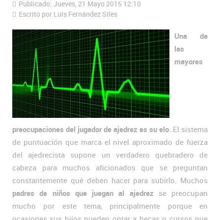
Publicado: Jueves, 21 Mayo 2015 12:10
Escrito por Luís Fernández Siles
Una de
las
mayores
preocupaciones del jugador de ajedrez es su elo
. El sistema
de puntuación que marca el nivel aproximado de fuerza
del ajedrecista supone un verdadero quebradero de
cabeza para muchos aficionados que se preguntan
constantemente qué deben hacer para subirlo. Muchos
padres de niños que juegan al ajedrez
se preocupan
mucho por este tema, principalmente porque en
ocasiones sus hijos pueden optar a becas o cursos que