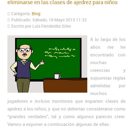
eliminarse en las clases de ajedrez para niños
Categoría:
Blog
Publicado: Sábado, 16 Mayo 2015 11:32
Escrito por Luís Fernández Siles
A lo largo de los
años me he
encontrado con
muchas
creencias y
supuestas reglas
admitidas por
muchos
jugadores e incluso monitores que imparten clases de
ajedrez a los niños, y que no deberían considerarse como
“grandes verdades”, tal y como algunos parecen creer.
Vamos a exponer a continuación algunas de ellas.