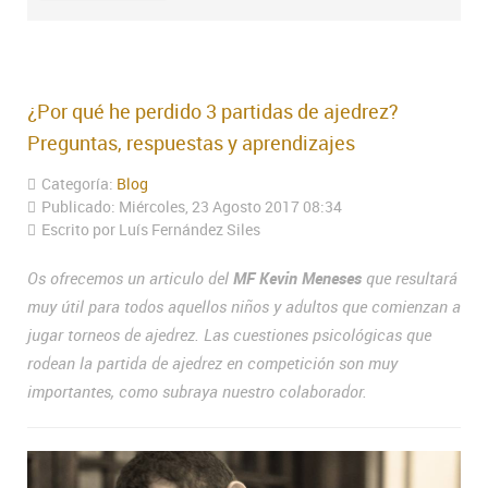
¿Por qué he perdido 3 partidas de ajedrez?
Preguntas, respuestas y aprendizajes
Categoría:
Blog
Publicado: Miércoles, 23 Agosto 2017 08:34
Escrito por Luís Fernández Siles
Os ofrecemos un articulo del
MF Kevin Meneses
que resultará
muy útil para todos aquellos niños y adultos que comienzan a
jugar torneos de ajedrez. Las cuestiones psicológicas que
rodean la partida de ajedrez en competición son muy
importantes, como subraya nuestro colaborador.