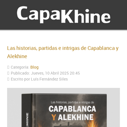
Las historias, partidas e intrigas de Capablanca y
Alekhine
Categoría:
Blog
Publicado: Jueves, 10 Abril 2025 20:45
Escrito por Luís Fernández Siles