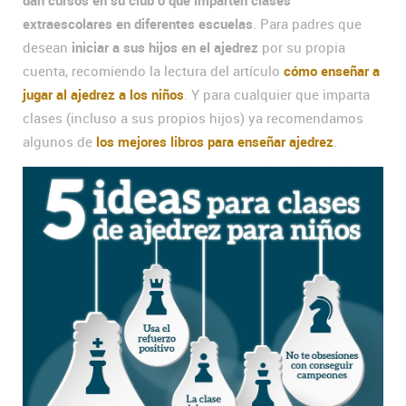
extraescolares en diferentes escuelas
. Para padres que
desean
iniciar a sus hijos en el ajedrez
por su propia
cuenta, recomiendo la lectura del artículo
cómo enseñar a
jugar al ajedrez a los niños
. Y para cualquier que imparta
clases (incluso a sus propios hijos) ya recomendamos
algunos de
los mejores libros para enseñar ajedrez
.