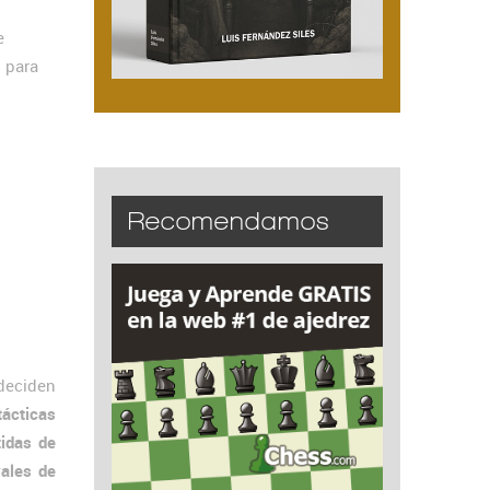
e
 para
Recomendamos
deciden
tácticas
tidas de
vales de