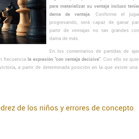
para materializar su ventaja incluso teni
dama de ventaja
. Conforme el juga
progresando, será capaz de ganar par
partir de ventajas no tan grandes c
dama de más.
En los comentarios de partidas de aje
n frecuencia
la expresión "con ventaja decisiva"
. Con ello se quie
ictoria, a partir de determinada posición en la que existe una
edrez de los niños y errores de concepto