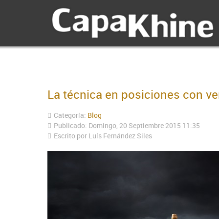
La técnica en posiciones con ve
Categoría:
Blog
Publicado: Domingo, 20 Septiembre 2015 11:35
Escrito por Luís Fernández Siles