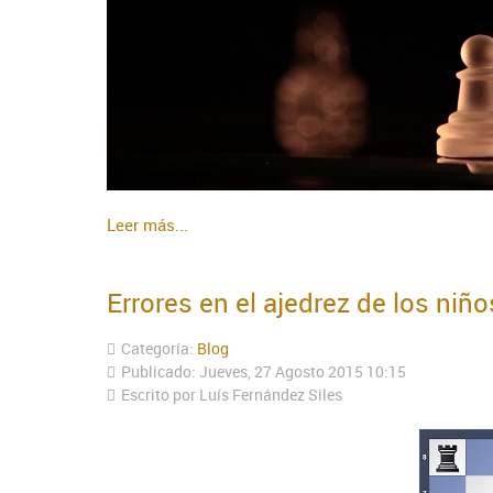
Leer más...
Errores en el ajedrez de los niño
Categoría:
Blog
Publicado: Jueves, 27 Agosto 2015 10:15
Escrito por Luís Fernández Siles