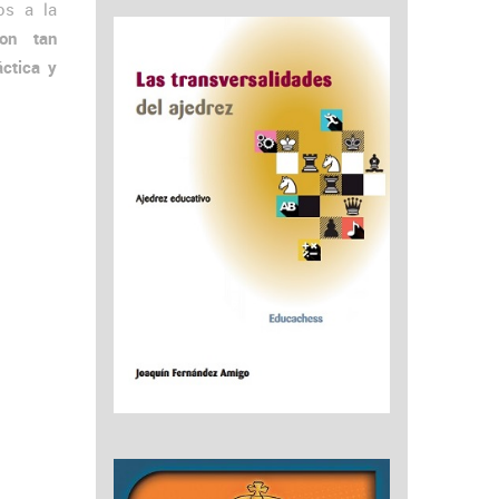
os a la
son tan
áctica y