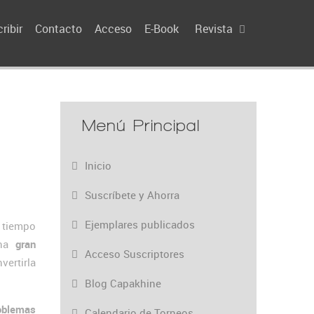
ribir
Contacto
Acceso
E-Book
Revista
Menú Principal
Inicio
Suscríbete y Ahorra
Ejemplares publicados
tiempo
una
gran
Acceso Suscriptores
vertirla
Blog Capakhine
oblemas
Calendario de Torneos