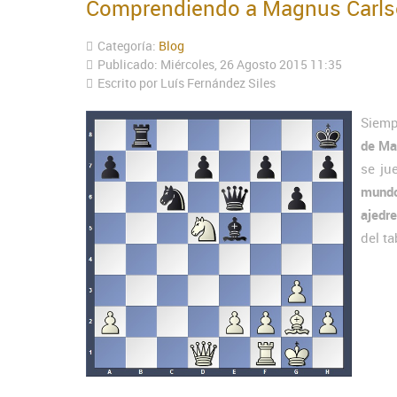
Comprendiendo a Magnus Carls
Categoría:
Blog
Publicado: Miércoles, 26 Agosto 2015 11:35
Escrito por Luís Fernández Siles
Siemp
de Ma
se ju
mund
ajedr
del t