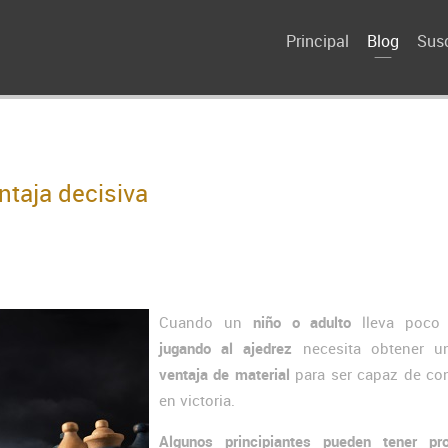
Principal
Blog
Susc
ntaja decisiva
Cuando un
niño o adulto
lleva poco 
jugando al ajedrez
necesita obtener 
ventaja de material
para ser capaz de con
en victoria.
Algunos principiantes pueden tener pr