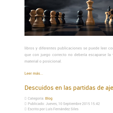
libros y diferentes publicaciones se puede leer co
que con juego correcto no debería escaparse la v
material o posicional.
Leer más...
Descuidos en las partidas de aj
Categoría:
Blog
Publicado: Jueves, 10 Septiembre 2015 15:42
Escrito por Luís Fernández Siles