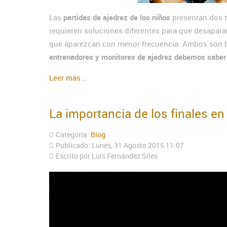
Las
partidas de ajedrez de los niños
presentan dos 
requieren soluciones diferentes para que desapara
que aparezcan con menor frecuencia. Ambos son b
entrenadores y monitores de ajedrez debemos saber loc
Leer más...
La importancia de los finales en
Categoría:
Blog
Publicado: Lunes, 31 Agosto 2015 11:07
Escrito por Luís Fernández Siles