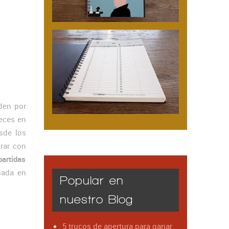
den por
eces en
sde los
rar con
artidas
nada en
Popular en
nuestro Blog
5 trucos de apertura para ganar