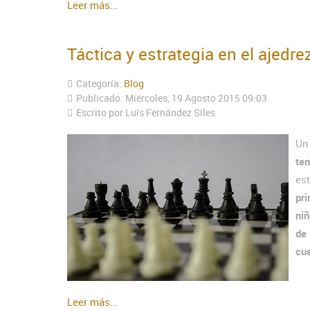
Leer más...
Táctica y estrategia en el ajedre
Categoría:
Blog
Publicado: Miércoles, 19 Agosto 2015 09:03
Escrito por Luís Fernández Siles
Un
te
es
pr
niñ
de
cue
Leer más...