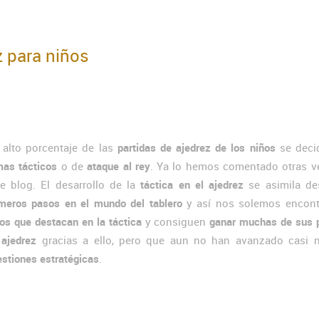
z para niños
 alto porcentaje de las
partidas de ajedrez de los niños
se deci
mas tácticos
o de
ataque al rey
. Ya lo hemos comentado otras v
te blog. El desarrollo de la
táctica en el ajedrez
se asimila de
imeros pasos en el mundo del tablero
y así nos solemos encont
os que destacan en la táctica
y consiguen
ganar muchas de sus p
 ajedrez
gracias a ello, pero que aun no han avanzado casi 
stiones estratégicas
.