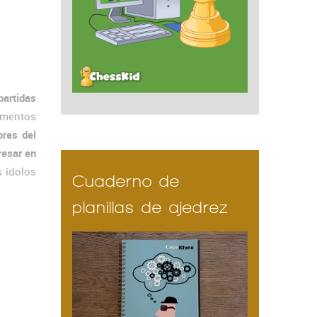
partidas
momentos
ores del
resar en
s ídolos
Cuaderno de
planillas de ajedrez