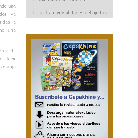
endo una
Las transversalidades del ajedrez
dor va
tidas a
omo una
drez de
re decir
 ventaja