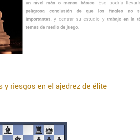
un nivel más o menos básico
. Eso podría llevarl
peligrosa conclusión de que los finales no 
importantes
, y centrar su estudio y
trabajo en la t
temas de medio de juego
.
s y riesgos en el ajedrez de élite