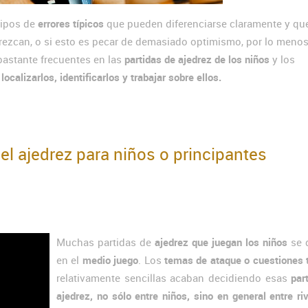
tipos de
errores típicos
que pueden diferenciarse claramente y qu
rezcan, o si esto es pecar de demasiado optimismo, por lo menos
astante frecuentes en las
partidas de ajedrez de los niños
y los
alizarlos, identificarlos y trabajar sobre ellos.
 el ajedrez para niños o principantes
Muchas partidas de
ajedrez que juegan los niños
se 
en el
medio juego
. Los
temas de ataque o cuestiones 
relativamente sencillas acaban decidiendo esas
par
ajedrez, no sólo entre niños, sino en general entre ri