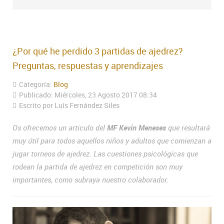
¿Por qué he perdido 3 partidas de ajedrez?
Preguntas, respuestas y aprendizajes
Categoría:
Blog
Publicado: Miércoles, 23 Agosto 2017 08:34
Escrito por Luís Fernández Siles
Os ofrecemos un articulo del
MF Kevin Meneses
que resultará
muy útil para todos aquellos niños y adultos que comienzan a
jugar torneos de ajedrez. Las cuestiones psicológicas que
rodean la partida de ajedrez en competición son muy
importantes, como subraya nuestro colaborador.