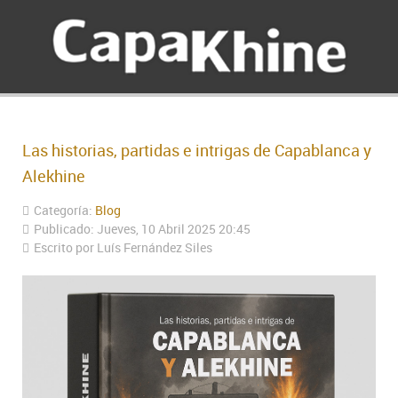
Las historias, partidas e intrigas de Capablanca y
Alekhine
Categoría:
Blog
Publicado: Jueves, 10 Abril 2025 20:45
Escrito por Luís Fernández Siles