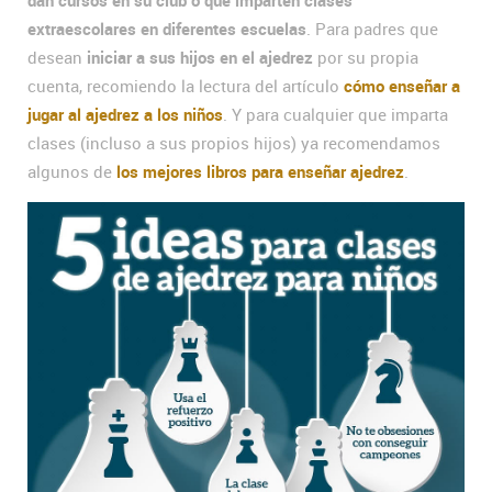
extraescolares en diferentes escuelas
. Para padres que
desean
iniciar a sus hijos en el ajedrez
por su propia
cuenta, recomiendo la lectura del artículo
cómo enseñar a
jugar al ajedrez a los niños
. Y para cualquier que imparta
clases (incluso a sus propios hijos) ya recomendamos
algunos de
los mejores libros para enseñar ajedrez
.