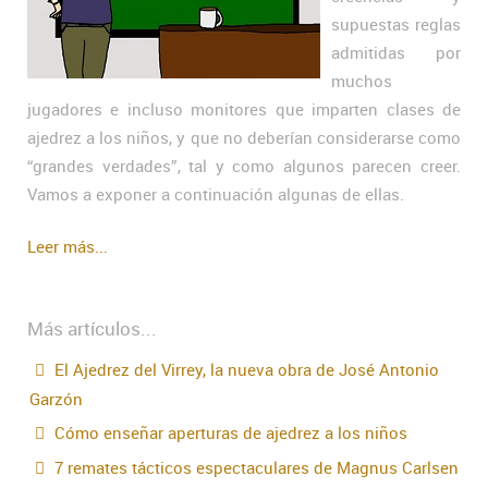
supuestas reglas
admitidas por
muchos
jugadores e incluso monitores que imparten clases de
ajedrez a los niños, y que no deberían considerarse como
“grandes verdades”, tal y como algunos parecen creer.
Vamos a exponer a continuación algunas de ellas.
Leer más...
Más artículos...
El Ajedrez del Virrey, la nueva obra de José Antonio
Garzón
Cómo enseñar aperturas de ajedrez a los niños
7 remates tácticos espectaculares de Magnus Carlsen