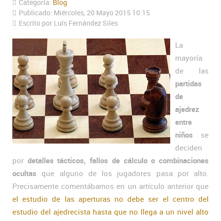
Categoría:
Blog
Publicado: Miércoles, 20 Mayo 2015 10:15
Escrito por Luís Fernández Siles
La
mayoría
de las
partidas
de
ajedrez
entre
niños
se
deciden
por
detalles tácticos, fallos de cálculo o combinaciones
ocultas
que alguno de los jugadores pasa por alto.
Precisamente comentábamos en un artículo anterior que
el estudio de las aperturas no debe ser el centro del
estudio del ajedrecista hasta que no llega a un nivel alto