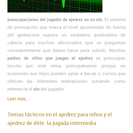
preocupaciones del jugador de ajedrez es su elo
. El sistema
de puntuación que marca el nivel aproximado de fuerza
del ajedrecista supone un verdadero quebradero de
cabeza para muchos aficionados que se preguntan
constantemente qué deben hacer para subirlo. Muchos
padres de niños que juegan al ajedrez
se preocupan
mucho por este tema, principalmente porque en
ocasiones sus hijos pueden optar a becas o cursos que
ofrecen las diferentes federaciones tomando como
referencia el
elo
del jugador.
Leer más...
Temas tácticos en el ajedrez para niños y el
ajedrez de élite: la jugada intermedia.