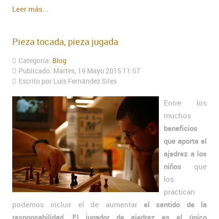
Leer más...
Pieza tocada, pieza jugada
Categoría:
Blog
Publicado: Martes, 19 Mayo 2015 11:57
Escrito por Luís Fernández Siles
Entre los
muchos
beneficios
que aporta el
ajedrez a los
niños
que
los
practican
podemos incluir el de aumentar
el sentido de la
responsabilidad
.
El jugador de ajedrez es el único