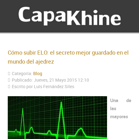
Cómo subir ELO: el secreto mejor guardado en el
mundo del ajedrez
Categoría:
Blog
Publicado: Jueves, 21 Mayo 2015 12:10
Escrito por Luís Fernández Siles
Una de
las
mayores