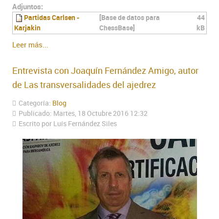
Adjuntos:
Partidas Carlsen -
[Base de datos para
44
Karjakin
ChessBase]
kB
Leer más...
Entrevista con Joaquín Fernández Amigo, autor
de Las transversalidades del ajedrez
Categoría:
Blog
Publicado: Martes, 18 Octubre 2016 12:32
Escrito por Luís Fernández Siles