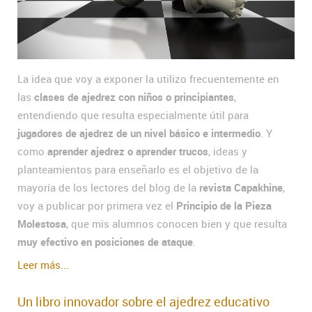
La idea que voy a exponer la utilizo frecuentemente en
las
clases de ajedrez con niños o principiantes
,
entendiendo que resulta especialmente útil para
jugadores de ajedrez de un nivel básico e intermedio
. Y
como
aprender ajedrez o aprender trucos
, ideas y
planteamientos para enseñarlo es el objetivo de la
mayoría de los lectores del blog de la
revista Capakhine
,
voy a publicar por primera vez el
Principio de la Pieza
Molestosa
, que mis alumnos conocen bien y que resulta
muy efectivo en posiciones de ataque
.
Leer más...
Un libro innovador sobre el ajedrez educativo