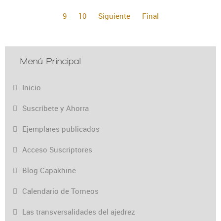
9
10
Siguiente
Final
Menú Principal
Inicio
Suscríbete y Ahorra
Ejemplares publicados
Acceso Suscriptores
Blog Capakhine
Calendario de Torneos
Las transversalidades del ajedrez