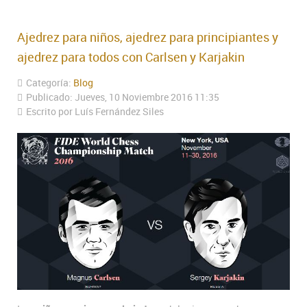
Ajedrez para niños, ajedrez para principiantes y
ajedrez para todos con Carlsen y Karjakin
Categoría:
Blog
Publicado: Jueves, 10 Noviembre 2016 11:35
Escrito por Luís Fernández Siles