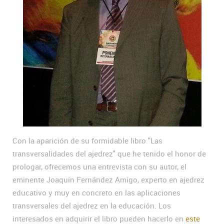
Con la aparición de su formidable libro "Las
transversalidades del ajedrez" que he tenido el honor de
prologar, ofrecemos una entrevista con su autor, el
eminente Joaquín Fernández Amigo, experto en ajedrez
educativo y muy en concreto en las aplicaciones
transversales del ajedrez en la educación. Los
interesados en adquirir el libro pueden hacerlo en
este