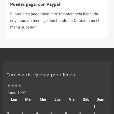
Puedes pagar con Paypal
Si prefieres pagar mediante transferencia bancaria
envíanos un mensaje pinchando en Contacto en el
menú superior
Torneos de Ajedrez para Niños
Junio 1902
Lun
Mar
Mié
Jue
Vie
Sáb
Dom
1
2
3
4
5
6
7
8