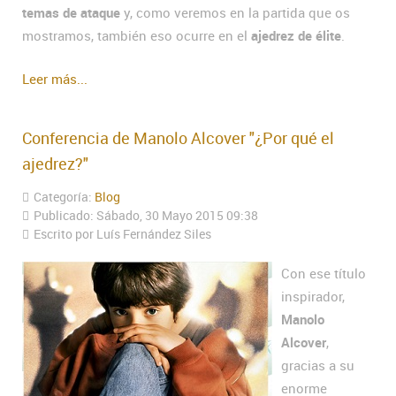
temas de ataque
y, como veremos en la partida que os
mostramos, también eso ocurre en el
ajedrez de élite
.
Leer más...
Conferencia de Manolo Alcover "¿Por qué el
ajedrez?"
Categoría:
Blog
Publicado: Sábado, 30 Mayo 2015 09:38
Escrito por Luís Fernández Siles
Con ese título
inspirador,
Manolo
Alcover
,
gracias a su
enorme