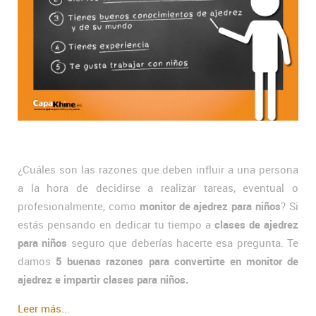
¿Cuáles son las razones que deben influir a una persona
a la hora de decidirse a realizar tareas, eventual o
profesionalmente, como
monitor de ajedrez para niños
? Si
estás pensando en dedicar tu tiempo a
clases de ajedrez
para niños
seguro que deberías hacerte esa pregunta. Te
damos
5 buenas razones para convertirte en monitor de
ajedrez e impartir clases para niños.
Leer más...