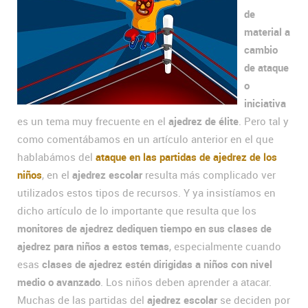
de
material a
cambio
de ataque
o
iniciativa
es un tema muy frecuente en el
ajedrez de élite
. Pero tal y
como comentábamos en un artículo anterior en el que
hablabámos del
ataque en las partidas de ajedrez de los
niños
, en el
ajedrez escolar
resulta más complicado ver
utilizados estos tipos de recursos. Y ya insistíamos en
dicho artículo de lo importante que resulta que los
monitores de ajedrez dediquen tiempo en sus clases de
ajedrez para niños a estos temas
, especialmente cuando
esas
clases de ajedrez estén dirigidas a niños con nivel
medio o avanzado
. Los niños deben aprender a atacar.
Muchas de las partidas del
ajedrez escolar
se deciden por