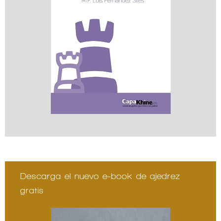
Descarga el nuevo e-book de ajedrez
gratis