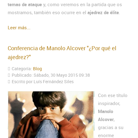
temas de ataque
y, como veremos en la partida que os
mostramos, también eso ocurre en el
ajedrez de élite
.
Leer más...
Conferencia de Manolo Alcover "¿Por qué el
ajedrez?"
Categoría:
Blog
Publicado: Sábado, 30 Mayo 2015 09:38
Escrito por Luís Fernández Siles
Con ese título
inspirador,
Manolo
Alcover
,
gracias a su
enorme