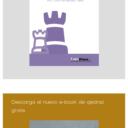
Descarga el nuevo e-book de ajedrez
gratis