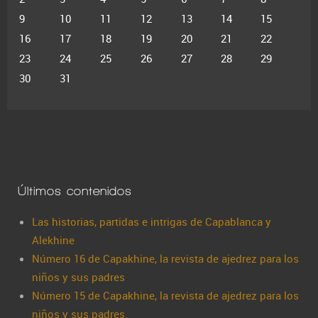
9
10
11
12
13
14
15
16
17
18
19
20
21
22
23
24
25
26
27
28
29
30
31
Últimos contenidos
Las historias, partidas e intrigas de Capablanca y
Alekhine
Número 16 de Capakhine, la revista de ajedrez para los
niños y sus padres
Número 15 de Capakhine, la revista de ajedrez para los
niños y sus padres