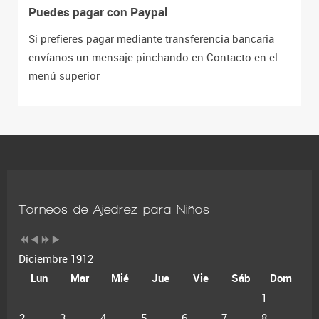
Puedes pagar con Paypal
Si prefieres pagar mediante transferencia bancaria
envíanos un mensaje pinchando en Contacto en el
menú superior
Torneos de Ajedrez para Niños
Diciembre 1912
Lun
Mar
Mié
Jue
Vie
Sáb
Dom
1
2
3
4
5
6
7
8