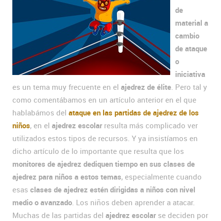
de
material a
cambio
de ataque
o
iniciativa
es un tema muy frecuente en el
ajedrez de élite
. Pero tal y
como comentábamos en un artículo anterior en el que
hablabámos del
ataque en las partidas de ajedrez de los
niños
, en el
ajedrez escolar
resulta más complicado ver
utilizados estos tipos de recursos. Y ya insistíamos en
dicho artículo de lo importante que resulta que los
monitores de ajedrez dediquen tiempo en sus clases de
ajedrez para niños a estos temas
, especialmente cuando
esas
clases de ajedrez estén dirigidas a niños con nivel
medio o avanzado
. Los niños deben aprender a atacar.
Muchas de las partidas del
ajedrez escolar
se deciden por