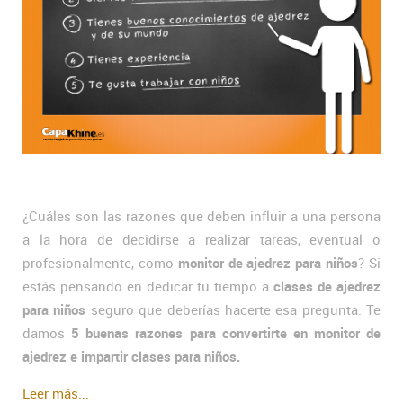
¿Cuáles son las razones que deben influir a una persona
a la hora de decidirse a realizar tareas, eventual o
profesionalmente, como
monitor de ajedrez para niños
? Si
estás pensando en dedicar tu tiempo a
clases de ajedrez
para niños
seguro que deberías hacerte esa pregunta. Te
damos
5 buenas razones para convertirte en monitor de
ajedrez e impartir clases para niños.
Leer más...