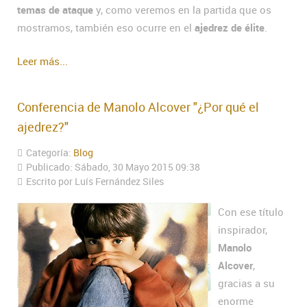
temas de ataque
y, como veremos en la partida que os
mostramos, también eso ocurre en el
ajedrez de élite
.
Leer más...
Conferencia de Manolo Alcover "¿Por qué el
ajedrez?"
Categoría:
Blog
Publicado: Sábado, 30 Mayo 2015 09:38
Escrito por Luís Fernández Siles
Con ese título
inspirador,
Manolo
Alcover
,
gracias a su
enorme