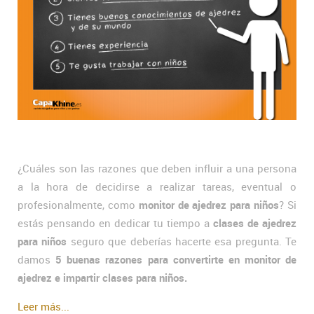
¿Cuáles son las razones que deben influir a una persona
a la hora de decidirse a realizar tareas, eventual o
profesionalmente, como
monitor de ajedrez para niños
? Si
estás pensando en dedicar tu tiempo a
clases de ajedrez
para niños
seguro que deberías hacerte esa pregunta. Te
damos
5 buenas razones para convertirte en monitor de
ajedrez e impartir clases para niños.
Leer más...