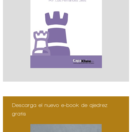
Descarga el nuevo e-book de ajedrez
gratis