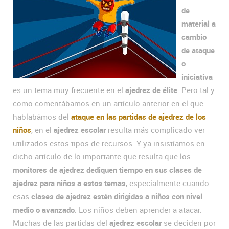
de
material a
cambio
de ataque
o
iniciativa
es un tema muy frecuente en el
ajedrez de élite
. Pero tal y
como comentábamos en un artículo anterior en el que
hablabámos del
ataque en las partidas de ajedrez de los
niños
, en el
ajedrez escolar
resulta más complicado ver
utilizados estos tipos de recursos. Y ya insistíamos en
dicho artículo de lo importante que resulta que los
monitores de ajedrez dediquen tiempo en sus clases de
ajedrez para niños a estos temas
, especialmente cuando
esas
clases de ajedrez estén dirigidas a niños con nivel
medio o avanzado
. Los niños deben aprender a atacar.
Muchas de las partidas del
ajedrez escolar
se deciden por