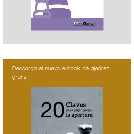
Descarga el nuevo e-book de ajedrez
gratis