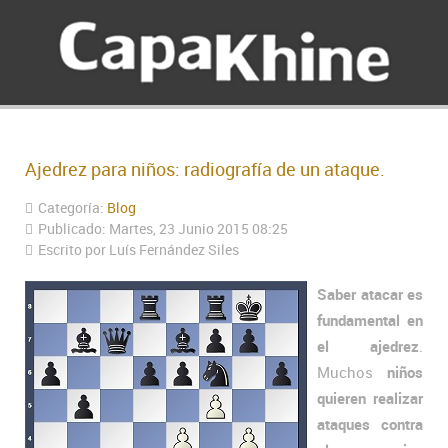
Ajedrez para niños: radiografía de un ataque.
Categoría:
Blog
Publicado: Martes, 23 Junio 2015 08:25
Escrito por Luís Fernández Siles
Saber atacar es
fundamental en
el ajedrez
.
Muchos
niños
quieren realizar
ataques contra