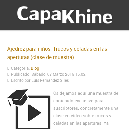
Ajedrez para niños: Trucos y celadas en las
aperturas (clase de muestra)
Categoría:
Blog
Publicado: Sábado, 07 Marzo 2015 16:02
Escrito por Luís Fernández Siles
Os dejamos aquí una muestra del
contenido exclusivo para
suscriptores, concretamente una
clase en vídeo sobre trucos y
celadas en las aperturas. Ya