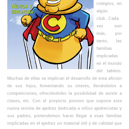
colegios, en
algún
club...Cada
vez son
más, por
tanto, las
familias
implicadas
en el mundo
del tablero.
Muchas de ellas se implican el desarrollo de esta afición
de sus hijos, fomentando su interés, llevándolos a
competiciones, ofreciéndoles la posibilidad de asistir a
clases, etc. Con el proyecto pionero que supone esta
nueva revista de ajedrez dedicada a niños ajedrecistas y
sus padres, pretendemos hacer llegar a esas familias
implicadas en el ajedrez un material útil y de calidad que