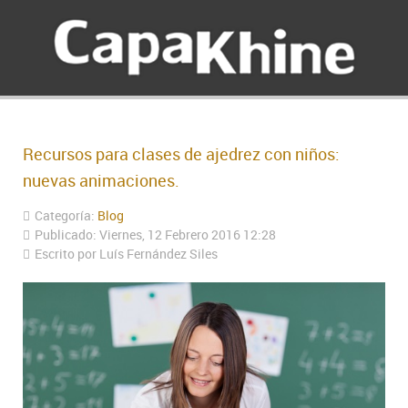
Recursos para clases de ajedrez con niños:
nuevas animaciones.
Categoría:
Blog
Publicado: Viernes, 12 Febrero 2016 12:28
Escrito por Luís Fernández Siles