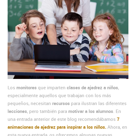
Los
monitores
que imparten
clases de ajedrez a niños
,
especialmente aquellos que trabajan con los más
pequeños, necesitan
recursos
para ilustran las diferentes
lecciones
, pero también para
motivar a los alumnos
. En
una entrada anterior de este blog recomendábamos
7
animaciones de ajedrez para inspirar a los niños.
Ahora, en
esta nueva entrada, os ofrecemos algunas nuevas.