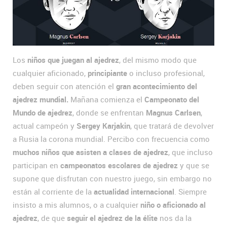
Los
niños que juegan al ajedrez
, del mismo modo que
cualquier aficionado,
principiante
o incluso profesional,
deben seguir con atención el
gran acontecimiento del
ajedrez mundial.
Mañana comienza el
Campeonato del
Mundo de ajedrez
, donde se enfrentan
Magnus Carlsen
,
actual campeón y
Sergey Karjakin
, que tratará de devolver
a Rusia la corona mundial. Percibo con frecuencia como
muchos niños que asisten a clases de ajedrez
, que incluso
participan en
campeonatos escolares de ajedrez
y que se
supone que disfrutan con nuestro juego, sin embargo no
están al corriente de la
actualidad internacional
. Siempre
insisto a mis alumnos, o a cualquier
niño o aficionado al
ajedrez
, de que
seguir el ajedrez de la élite
nos da la