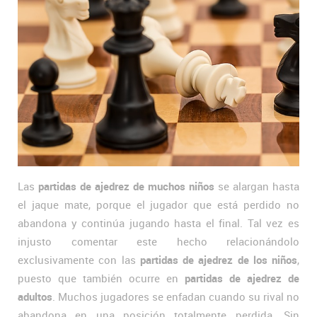
Las
partidas de ajedrez de muchos niños
se alargan hasta
el jaque mate, porque el jugador que está perdido no
abandona y continúa jugando hasta el final. Tal vez es
injusto comentar este hecho relacionándolo
exclusivamente con las
partidas de ajedrez de los niños
,
puesto que también ocurre en
partidas de ajedrez de
adultos
. Muchos jugadores se enfadan cuando su rival no
abandona en una posición totalmente perdida. Sin