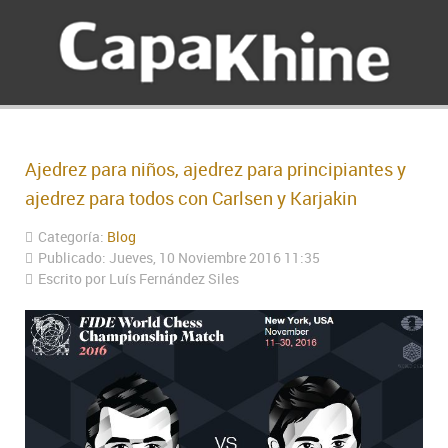
Ajedrez para niños, ajedrez para principiantes y
ajedrez para todos con Carlsen y Karjakin
Categoría:
Blog
Publicado: Jueves, 10 Noviembre 2016 11:35
Escrito por Luís Fernández Siles