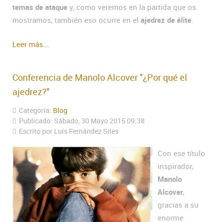
temas de ataque
y, como veremos en la partida que os
mostramos, también eso ocurre en el
ajedrez de élite
.
Leer más...
Conferencia de Manolo Alcover "¿Por qué el
ajedrez?"
Categoría:
Blog
Publicado: Sábado, 30 Mayo 2015 09:38
Escrito por Luís Fernández Siles
Con ese título
inspirador,
Manolo
Alcover
,
gracias a su
enorme