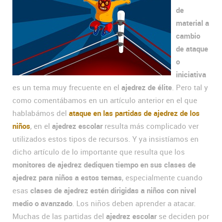
de
material a
cambio
de ataque
o
iniciativa
es un tema muy frecuente en el
ajedrez de élite
. Pero tal y
como comentábamos en un artículo anterior en el que
hablabámos del
ataque en las partidas de ajedrez de los
niños
, en el
ajedrez escolar
resulta más complicado ver
utilizados estos tipos de recursos. Y ya insistíamos en
dicho artículo de lo importante que resulta que los
monitores de ajedrez dediquen tiempo en sus clases de
ajedrez para niños a estos temas
, especialmente cuando
esas
clases de ajedrez estén dirigidas a niños con nivel
medio o avanzado
. Los niños deben aprender a atacar.
Muchas de las partidas del
ajedrez escolar
se deciden por