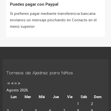
Puedes pagar con Paypal
Si prefieres pagar mediante transferencia bancaria
envíanos un mensaje pinchando en Contacto en el
menú superior
Torneos de Ajedrez para Niños
Agosto 2026
Lun
Mar
Mié
Jue
Vie
Sáb
Dom
1
2
3
4
5
6
7
8
9