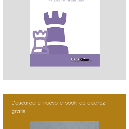
Descarga el nuevo e-book de ajedrez
gratis