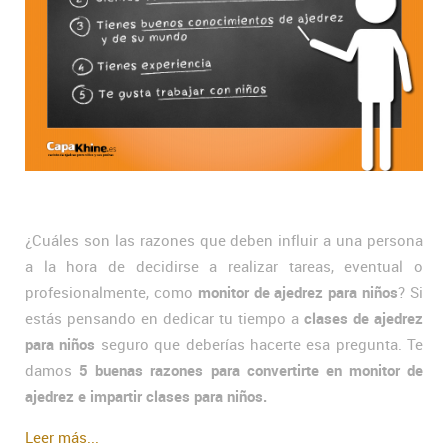
¿Cuáles son las razones que deben influir a una persona
a la hora de decidirse a realizar tareas, eventual o
profesionalmente, como
monitor de ajedrez para niños
? Si
estás pensando en dedicar tu tiempo a
clases de ajedrez
para niños
seguro que deberías hacerte esa pregunta. Te
damos
5 buenas razones para convertirte en monitor de
ajedrez e impartir clases para niños.
Leer más...