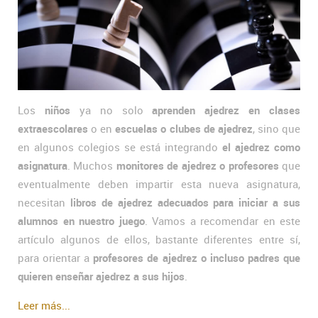
Los
niños
ya no solo
aprenden ajedrez en clases
extraescolares
o en
escuelas o clubes de ajedrez
, sino que
en algunos colegios se está integrando
el ajedrez como
asignatura
. Muchos
monitores de ajedrez o profesores
que
eventualmente deben impartir esta nueva asignatura,
necesitan
libros de ajedrez adecuados para iniciar a sus
alumnos en nuestro juego
. Vamos a recomendar en este
artículo algunos de ellos, bastante diferentes entre sí,
para orientar a
profesores de ajedrez o incluso padres que
quieren enseñar ajedrez a sus hijos
.
Leer más...