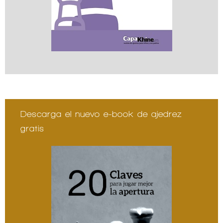
Descarga el nuevo e-book de ajedrez
gratis