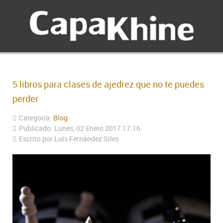
5 libros para clases de ajedrez que no te puedes
perder
Categoría:
Blog
Publicado: Lunes, 02 Enero 2017 17:16
Escrito por Luís Fernández Siles