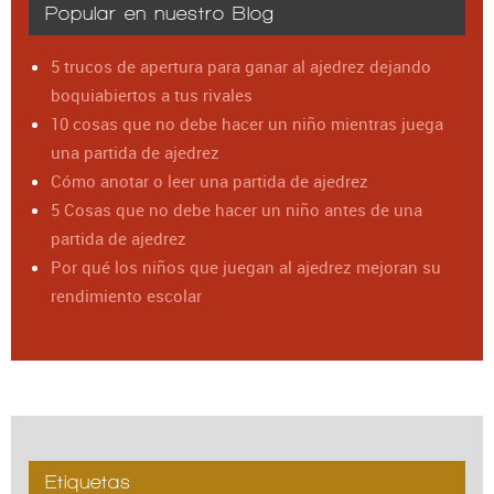
Popular en nuestro Blog
5 trucos de apertura para ganar al ajedrez dejando
boquiabiertos a tus rivales
10 cosas que no debe hacer un niño mientras juega
una partida de ajedrez
Cómo anotar o leer una partida de ajedrez
5 Cosas que no debe hacer un niño antes de una
partida de ajedrez
Por qué los niños que juegan al ajedrez mejoran su
rendimiento escolar
Etiquetas