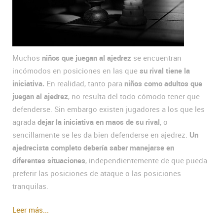
Muchos
niños que juegan al ajedrez
se encuentran
incómodos en posiciones en las que
su rival tiene la
iniciativa.
En realidad, tanto para
niños como adultos
que
juegan al ajedrez
, no resulta del todo cómodo tener que
defenderse. Sin embargo existen jugadores a los que les
agrada
dejar la iniciativa en maos de su rival
, o
sencillamente se les da bien defenderse en ajedrez.
Un
ajedrecista completo debería saber manejarse en
diferentes situaciones
, independientemente de que pueda
preferir las posiciones de ataque o las posiciones
tranquilas.
Leer más...