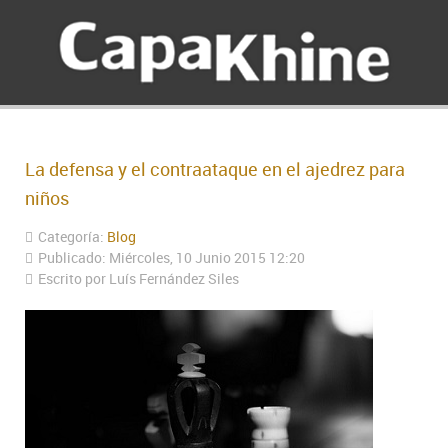
La defensa y el contraataque en el ajedrez para
niños
Categoría:
Blog
Publicado: Miércoles, 10 Junio 2015 12:20
Escrito por Luís Fernández Siles