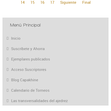
14
15
16
17
Siguiente
Final
Menú Principal
Inicio
Suscríbete y Ahorra
Ejemplares publicados
Acceso Suscriptores
Blog Capakhine
Calendario de Torneos
Las transversalidades del ajedrez