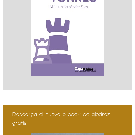
Descarga el nuevo e-book de ajedrez
gratis