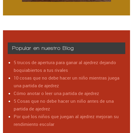
Popular en nuestro Blog
5 trucos de apertura para ganar al ajedrez dejando
boquiabiertos a tus rivales
10 cosas que no debe hacer un niño mientras juega
una partida de ajedrez
Cómo anotar o leer una partida de ajedrez
5 Cosas que no debe hacer un niño antes de una
partida de ajedrez
Por qué los niños que juegan al ajedrez mejoran su
rendimiento escolar