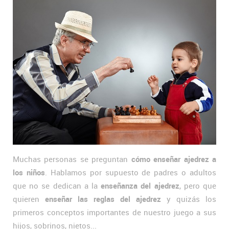
Muchas personas se preguntan
cómo enseñar ajedrez a
los niños
. Hablamos por supuesto de padres o adultos
que no se dedican a la
enseñanza del ajedrez
, pero que
quieren
enseñar las reglas del ajedrez
y quizás los
primeros conceptos importantes de nuestro juego a sus
hijos, sobrinos, nietos...