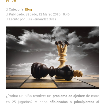
en 25
Categoría:
Blog
Publicado: Sábado, 12 Marzo 2016 10:46
Escrito por Luís Fernández Siles
¿Podría un niño resolver un
problema de ajedrez
de mate
en 25 jugadas? Muchos
aficionados
o
principiantes al