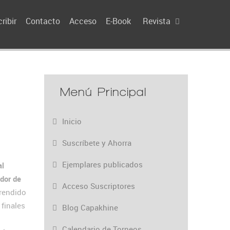
ribir
Contacto
Acceso
E-Book
Revista
Menú Principal
Inicio
Suscríbete y Ahorra
Ejemplares publicados
al
dor de
Acceso Suscriptores
rendido
finales
Blog Capakhine
Calendario de Torneos