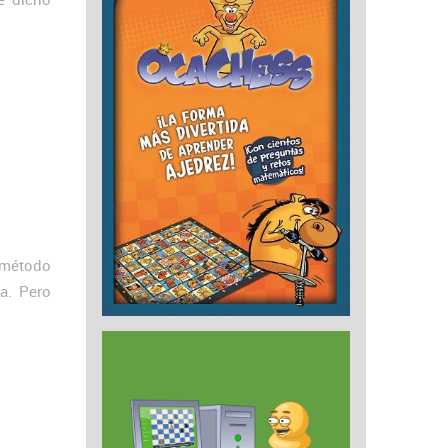
 método
a. Pero