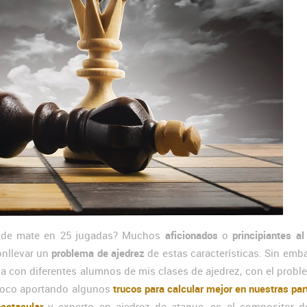
de mate en 25 jugadas? Muchos
aficionados
o
principiantes al
conllevar un
problema de ajedrez
de estas características. Sin emb
a con diferentes alumnos de mis clases de ajedrez, con el prob
poco aportando algunos
trucos para calcular mejor en nuestras par
ectacular
y experto en ajedrez de ataque, es el compositor d