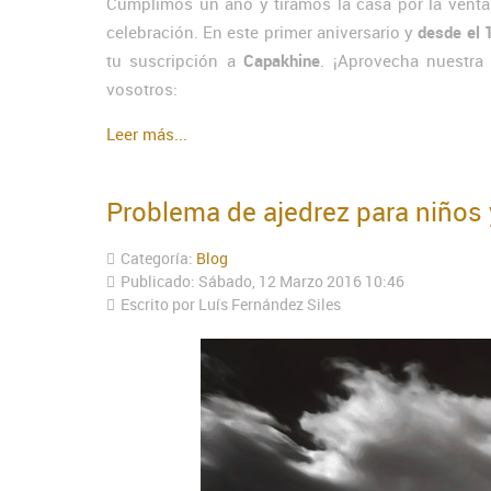
Cumplimos un año y tiramos la casa por la ventan
celebración. En este primer aniversario y
desde el 
tu suscripción a
Capakhine
. ¡Aprovecha nuestr
vosotros:
Leer más...
Problema de ajedrez para niños 
Categoría:
Blog
Publicado: Sábado, 12 Marzo 2016 10:46
Escrito por Luís Fernández Siles