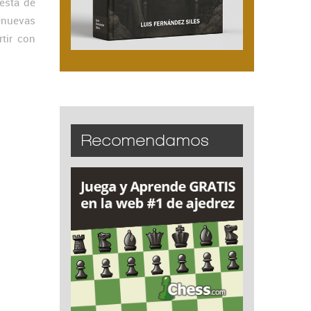
está de
renuevas
tir con
Recomendamos