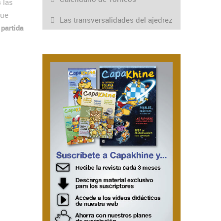
s
las
que
Las transversalidades del ajedrez
partida