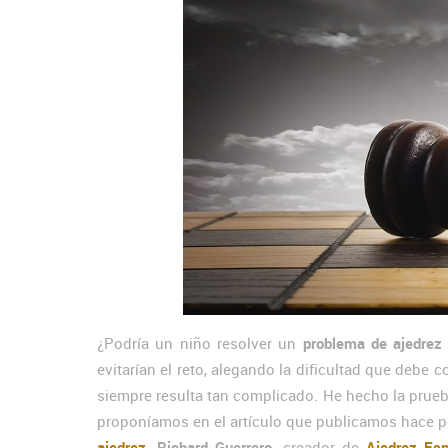
¿Podría un niño resolver un
problema de ajedrez
evitarían el reto, alegando la dificultad que debe 
siempre resulta tan complicado. He hecho la prueb
proponíamos en el artículo que publicamos hace 
ajedrez
.
Richard Guerrero
, creador de
Ajedrez Esp