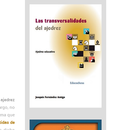
 ajedrez
argo, no
lema que
tidas de
e dicho