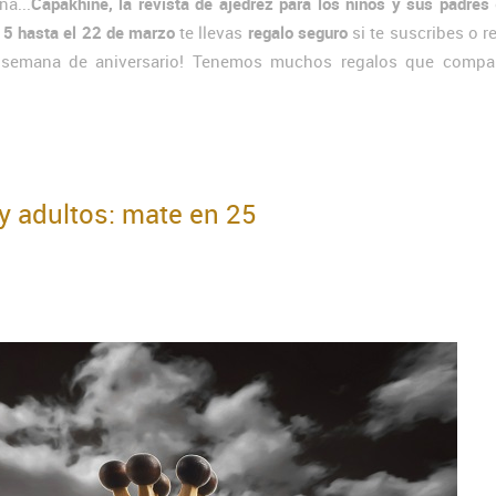
a...
Capakhine, la revista de ajedrez para los niños y sus padres
15 hasta el 22 de marzo
te llevas
regalo seguro
si te suscribes o 
a semana de aniversario! Tenemos muchos regalos que compar
y adultos: mate en 25