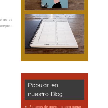
e no se
nceptos
Popular en
nuestro Blog
5 trucos de apertura para ganar