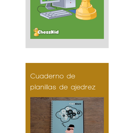
Cuaderno de
planillas de ajedrez