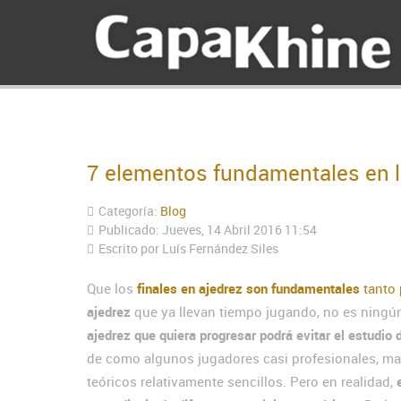
7 elementos fundamentales en lo
Categoría:
Blog
Publicado: Jueves, 14 Abril 2016 11:54
Escrito por Luís Fernández Siles
Que los
finales en ajedrez son fundamentales
tanto 
ajedrez
que ya llevan tiempo jugando, no es ningún 
ajedrez que quiera progresar podrá evitar el estudio 
de como algunos jugadores casi profesionales, ma
teóricos relativamente sencillos. Pero en realidad,