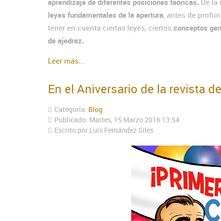
aprendizaje de diferentes posiciones teóricas.
De la
leyes fundamentales de la apertura
, antes de profun
tener en cuenta ciertas leyes, ciertos
conceptos gené
de ajedrez.
Leer más...
En el Aniversario de la revista de
Categoría:
Blog
Publicado: Martes, 15 Marzo 2016 13:54
Escrito por Luís Fernández Siles