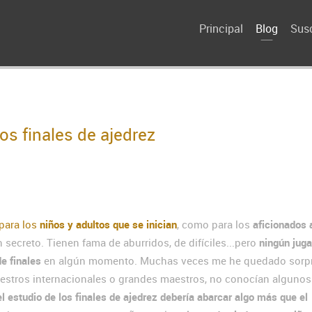
Principal
Blog
Susc
s finales de ajedrez
para los
niños y adultos que se inician
, como para los
aficionados 
secreto. Tienen fama de aburridos, de difíciles...pero
ningún juga
de finales
en algún momento. Muchas veces me he quedado sorp
estros internacionales o grandes maestros, no conocían algunos 
el estudio de los finales de ajedrez debería abarcar algo más que el