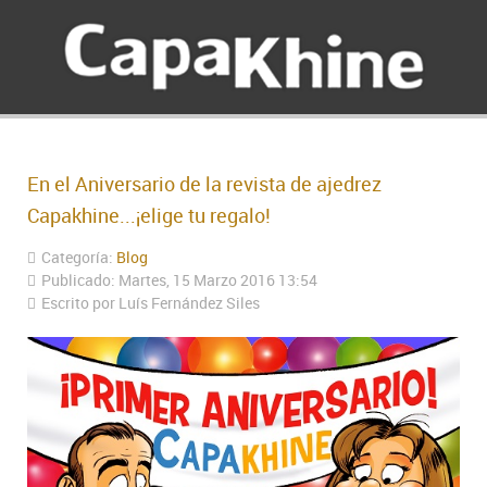
En el Aniversario de la revista de ajedrez
Capakhine...¡elige tu regalo!
Categoría:
Blog
Publicado: Martes, 15 Marzo 2016 13:54
Escrito por Luís Fernández Siles