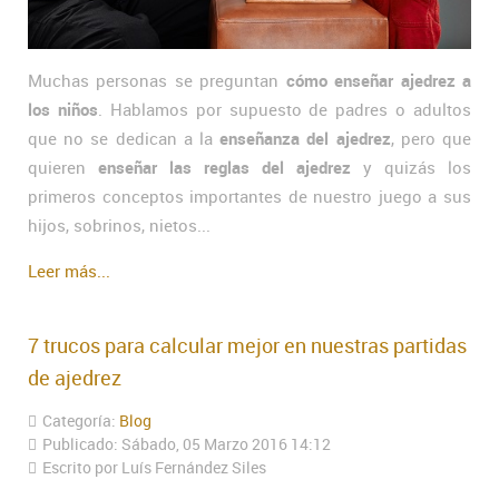
Muchas personas se preguntan
cómo enseñar ajedrez a
los niños
. Hablamos por supuesto de padres o adultos
que no se dedican a la
enseñanza del ajedrez
, pero que
quieren
enseñar las reglas del ajedrez
y quizás los
primeros conceptos importantes de nuestro juego a sus
hijos, sobrinos, nietos...
Leer más...
7 trucos para calcular mejor en nuestras partidas
de ajedrez
Categoría:
Blog
Publicado: Sábado, 05 Marzo 2016 14:12
Escrito por Luís Fernández Siles