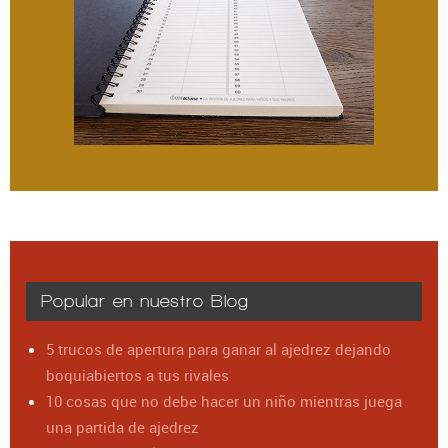
Popular en nuestro Blog
5 trucos de apertura para ganar al ajedrez dejando
boquiabiertos a tus rivales
10 cosas que no debe hacer un niño mientras juega
una partida de ajedrez