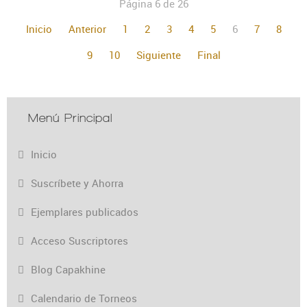
Página 6 de 26
Inicio
Anterior
1
2
3
4
5
6
7
8
9
10
Siguiente
Final
Menú Principal
Inicio
Suscríbete y Ahorra
Ejemplares publicados
Acceso Suscriptores
Blog Capakhine
Calendario de Torneos