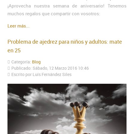
¡Aprovecha nuestra semana de aniversario! Tenemos
muchos regalos que compartir con vosotros:
Leer más...
Problema de ajedrez para niños y adultos: mate
en 25
Categoría:
Blog
Publicado: Sábado, 12 Marzo 2016 10:46
Escrito por Luís Fernández Siles